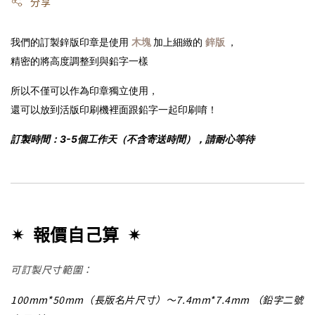
分享
我們的訂製鋅版印章是使用
木塊
加上細緻的
鋅版
，
精密的將高度調整到與鉛字一樣
所以不僅可以作為印章獨立使用，
還可以放到活版印刷機裡面跟鉛字一起印刷唷！
訂製時間：3-5個工作天（不含寄送時間），請耐心等待
✴︎
報價自己算 ✴︎
可訂製尺寸範圍：
100mm
*
50mm（長版名片尺寸）
～
7.4mm*7.4mm （鉛字二號