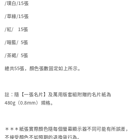
/璞白/15張
/草綠/15張
/紅/ 15張
/暗藍/ 5張
/茶褐/ 5張
總共55張，顏色張數固定如上所示。
註：隨【一張名片】及萬用版套組附贈的名片紙為
480g（0.8mm）規格。
＊＊＊紙張實際顏色隨每個螢幕顯示器不同可能有所誤差，
不接受顏色不如預期的退換貨行為。