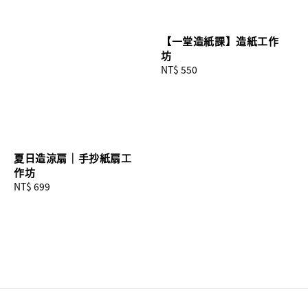
【一堂造紙課】造紙工作
坊
Regular
NT$ 550
price
夏日造涼扇｜手抄紙扇工
作坊
Regular
NT$ 699
price