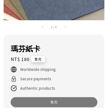
1
/
1
瑪芬紙卡
Regular
NT$ 180
售完
price
Worldwide shipping
Secure payments
Authentic products
售完