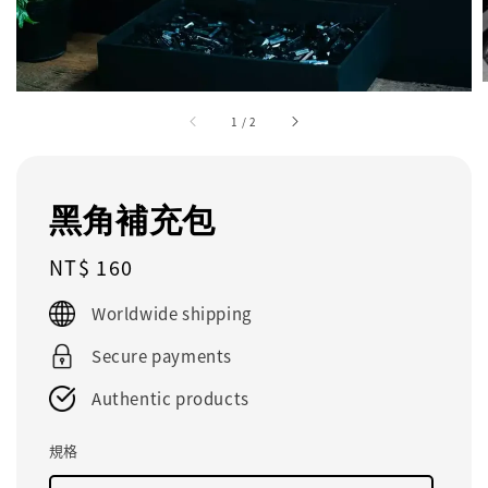
1
/
2
黑角補充包
Regular
NT$ 160
price
Worldwide shipping
Secure payments
Authentic products
規格