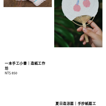
一本手工小書｜造紙工作
坊
Regular
NT$ 850
price
夏日造涼扇｜手抄紙扇工