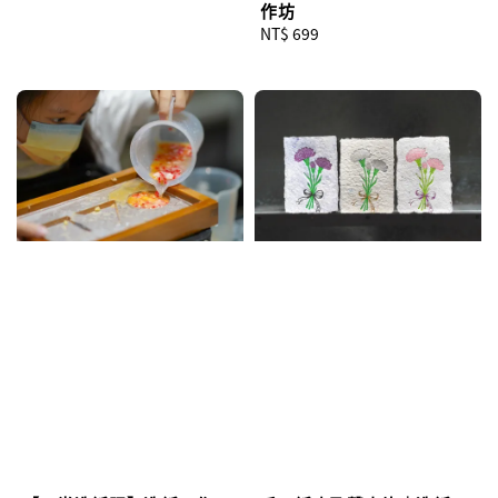
作坊
Regular
NT$ 699
price