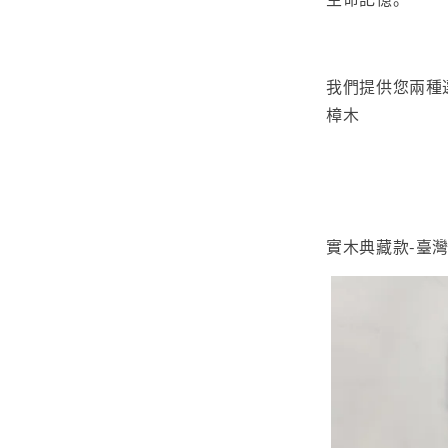
我們提供您兩種
樟木
實木典藏款-臺