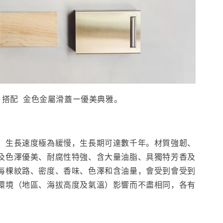
 搭配 金色金屬滑蓋ー優美典雅。
，生長速度極為緩慢，生長期可達數千年。材質強韌、
及色澤優美、耐腐性特強、含大量油脂、具獨特芳香及
每棵紋路、密度、香味、色澤和含油量，會受到會受到
環境（地區、海拔高度及氣溫）影響而不盡相同，各有