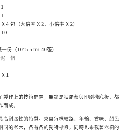
 1
 1
X 4 包（大倍率 X 2、小倍率 X 2）
 10
紙一份（10*5.5cm 40張）
印泥一個
X 1
了製作上的技術問題，無論是抽屜蓋與印刷機底板，都
作而成。
具高耐腐性的特質。來自每棵紋路、年輪、香味、顏色
相同的老木，各有各的獨特標幟，同時也乘載著老樹的