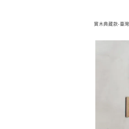
實木典藏款-臺