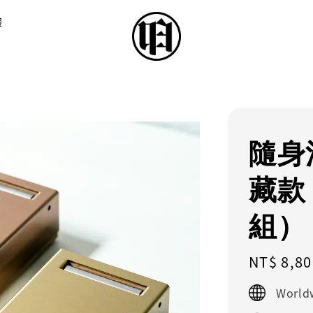
服
隨身
藏款
組）
Regular
NT$ 8,80
price
World