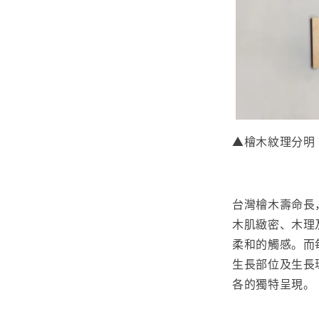
▲檜木紋理分明
台灣檜木壽命長
木肌緻密、木理
柔和的觸感。而
生長部位及生長
各的獨特呈現。