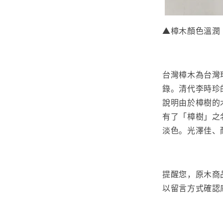
▲樟木顏色溫潤
台灣樟木為台灣
錄。清代李時珍
說明由於樟樹的
有了「樟樹」之
淡色。光澤佳、
提醒您，原木商
以留言方式確認