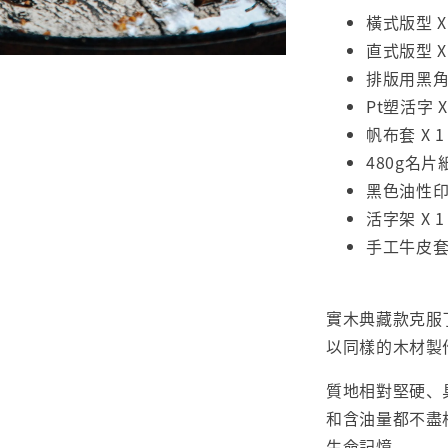
橫式版型 X
直式版型 X
排版用黑角 
Pt塑活字 X
帆布套 X 1
480g名片
黑色油性
活字架 X 1
手工牛皮套 
實木典藏款克服
以同樣的木材製
質地相對堅硬、
和含油量都不盡
生命記憶。