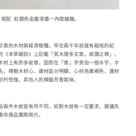
 搭配 紅銅色金屬滑蓋ー內斂細緻。
珍貴的木材與經濟樹種，早在兩千年前就有栽培的紀
的《本草綱目》上記載「其木理多文章，故謂之樟」，
木材上有許多紋章，因而在「章」字旁加一個木字，才
名。樟樹木材心、邊材區分明顯，心材為黃褐色，邊材
耐朽性強，具怡人的樟腦芳香氣味。
品每件木紋皆有所不同，如對木紋有一定要求，建議先
庫存商品實際照片。