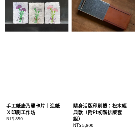
手工紙康乃馨卡片｜造紙
隨身活版印刷機：松木經
Ｘ印刷工作坊
典款（附Pt初階排版套
Regular
NT$ 850
組）
price
Regular
NT$ 5,800
price