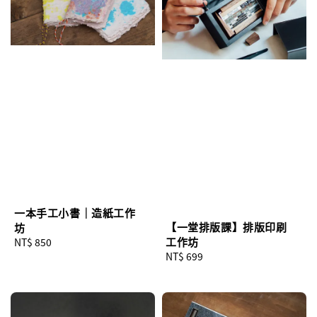
一本手工小書｜造紙工作
【一堂排版課】排版印刷
坊
工作坊
Regular
NT$ 850
Regular
NT$ 699
price
price