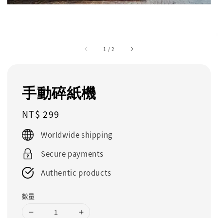
1
/
2
手動碎紙機
Regular
NT$ 299
price
Worldwide shipping
Secure payments
Authentic products
數量