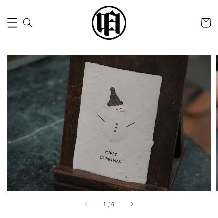
1
/
6