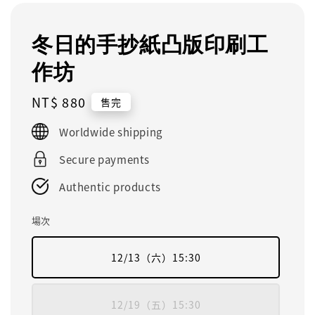
冬日的手抄紙凸版印刷工
作坊
Regular
NT$ 880
售完
price
Worldwide shipping
Secure payments
Authentic products
場次
12/13（六）15:30
12/19（五）15:30