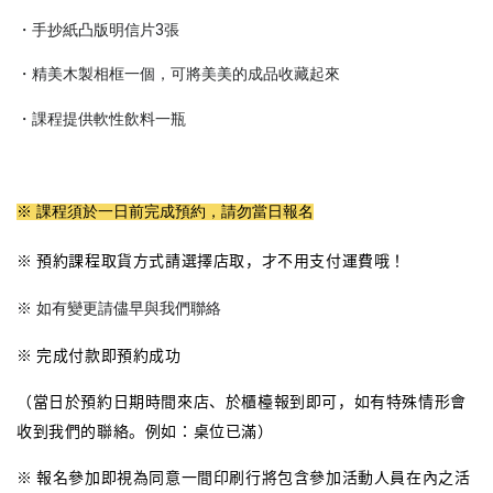
・手抄紙凸版
明信片3張
・精美木製相框一個，可將美美的成品收藏起來
・課程提供軟性飲料一瓶
※ 課程須於一日前完成預約，請勿當日報名
※ 預約課程取貨方式請選擇店取，才不用支付運費哦！
※ 如有變更請儘早與我們聯絡
※ 完成付款即預約成功
（當日於預約日期時間來店、於櫃檯報到即可，如有特殊情形會
收到我們的聯絡。例如：桌位已滿）
※ 報名參加即視為同意一間印刷行將包含參加活動人員在內之活