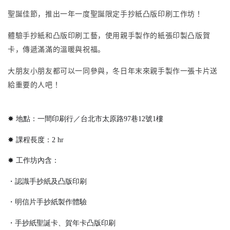
聖誕佳節，推出一年一度聖誕限定手抄紙凸版印刷工作坊！
體驗手抄紙和凸版印刷工藝，使用親手製作的紙張印製凸版賀
卡，傳遞滿滿的溫暖與祝福。
大朋友小朋友都可以一同參與，冬日年末來親手製作一張卡片送
給重要的人吧！
✸ 地點：一間印刷行／台北市太原路97巷12號1樓
✸ 課程長度：2 hr
✸ 工作坊內含：
・認識手抄紙及凸版印刷
・明信片手抄紙製作體驗
・手抄紙聖誕卡、賀年卡凸版印刷