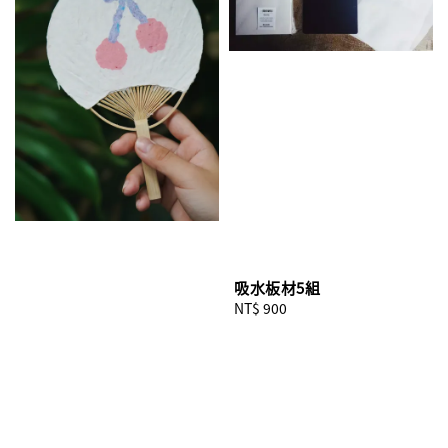
吸水板材5組
Regular
NT$ 900
price