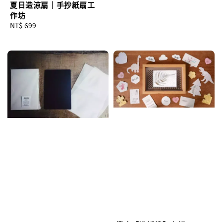
夏日造涼扇｜手抄紙扇工
作坊
Regular
NT$ 699
price