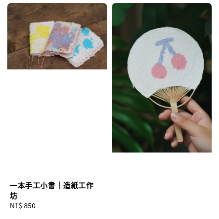
一本手工小書｜造紙工作
坊
Regular
NT$ 850
price