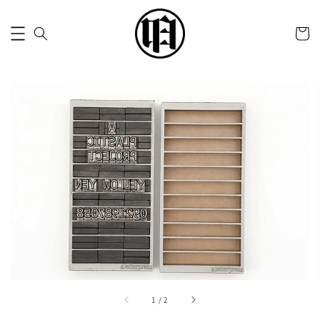
1
/
2