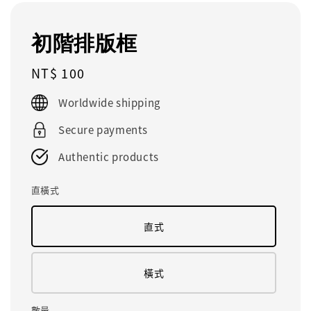
初階排版框
Regular
NT$ 100
price
Worldwide shipping
Secure payments
Authentic products
直橫式
直式
橫式
數量