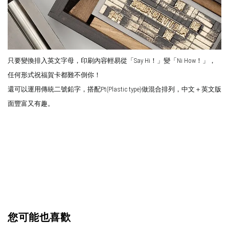
只要變換排入英文字母，印刷內容
輕易從「Say Hi！」變「Ni How！」，
任何形式祝福賀卡都難不倒你！
還可以運用傳統二號鉛字，搭配Pt(Plastic type)做混合排列，中文＋英文版
面豐富又有趣。
您可能也喜歡