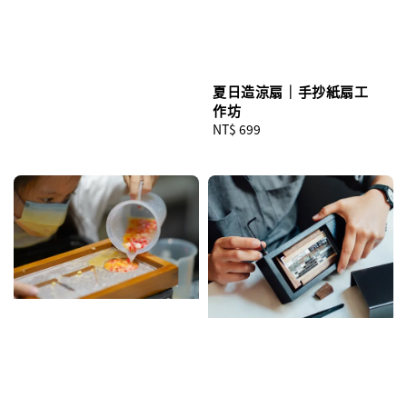
夏日造涼扇｜手抄紙扇工
作坊
Regular
NT$ 699
price