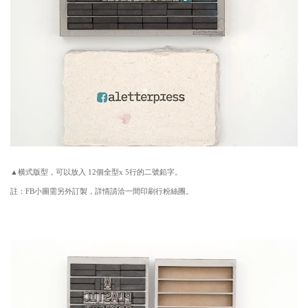
▲横式版型，可以放入 12個全型x 5行的二號鉛字。
註：FB小圖需另外訂製，詳情請洽
一間印刷行粉絲團
。