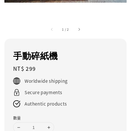
1
/
2
手動碎紙機
Regular
NT$ 299
price
Worldwide shipping
Secure payments
Authentic products
數量