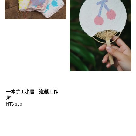
一本手工小書｜造紙工作
坊
Regular
NT$ 850
price