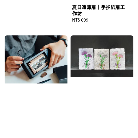
夏日造涼扇｜手抄紙扇工
作坊
Regular
NT$ 699
price