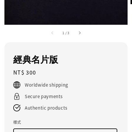
1
/
3
經典名片版
Regular
NT$ 300
price
Worldwide shipping
Secure payments
Authentic products
樣式