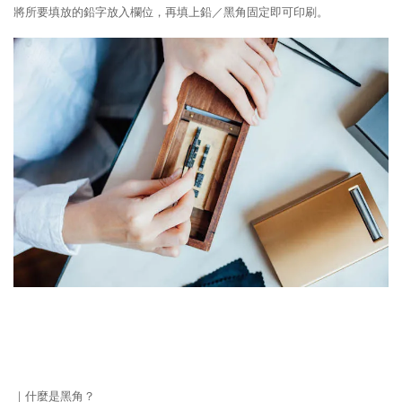
將所要填放的鉛字放入欄位，再填上鉛／黑角固定即可印刷。
｜什麼是黑角？