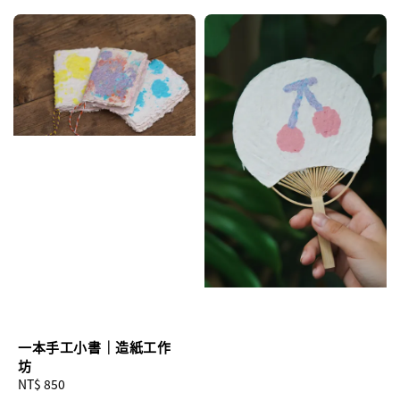
一本手工小書｜造紙工作
坊
Regular
NT$ 850