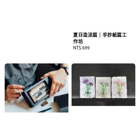
price
夏日造涼扇｜手抄紙扇工
作坊
Regular
NT$ 699
price