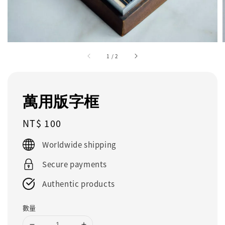
1
/
2
萬用版字框
Regular
NT$ 100
price
Worldwide shipping
Secure payments
Authentic products
數量