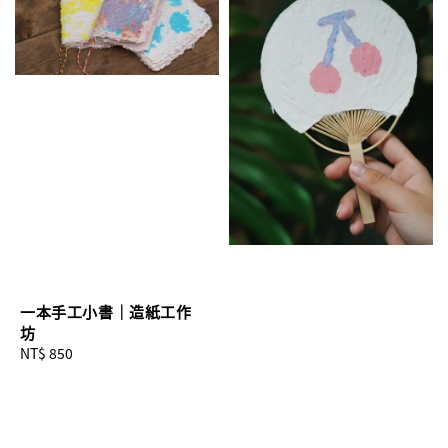
一本手工小書｜造紙工作
坊
Regular
NT$ 850
price