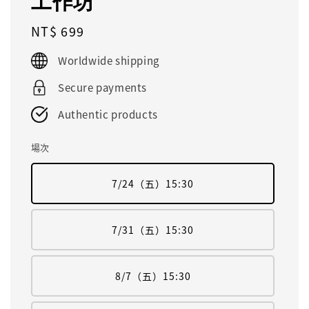
工作坊
Regular
NT$ 699
price
Worldwide shipping
Secure payments
Authentic products
場次
7/24（五）15:30
7/31（五）15:30
8/7（五）15:30