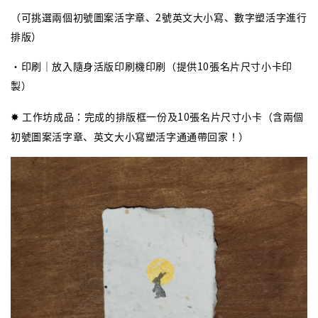
（可挑選兩個初號圖案活字章、2號英文大小寫、數字塑活字進行
排版）
・印刷｜放入隨身活版印刷機印刷（提供10張名片尺寸小卡印
製）
✸ 工作坊成品：完成的排版框一份及10張名片尺寸小卡（含兩個
初號圖案活字章、英文大小寫塑活字通通帶回家！）