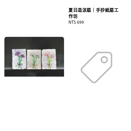
夏日造涼扇｜手抄紙扇工
作坊
Regular
NT$ 699
price