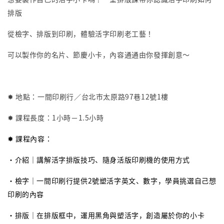
排版
從檢字、排版到印刷，體驗活字印刷老工藝！
可以製作你的名片、節慶小卡，內容通通由你發揮創意～
✸ 地點：一間印刷行／台北市太原路97巷12號1樓
✸ 課程長度：1小時－1.5小時
✸ 課程內容：
・介紹｜講解活字排版技巧、隨身活版印刷機的使用方式
・檢字｜一間印刷行提供2號塑活字英文、數字，學員挑選自己想
印刷的內容
・排版｜在排版框中，運用黑角與塑活字，創造屬於你的小卡