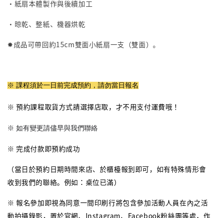
・紙扇本體製作與後續加工
・晾乾、整紙、機器烘乾
✸成品可帶回
約15cm雙面
小紙扇一支（雙面）。
※ 課程須於一日前完成預約，請勿當日報名
※ 預約課程取貨方式請選擇店取，才不用支付運費哦！
※ 如有變更請儘早與我們聯絡
※ 完成付款即預約成功
（當日於預約日期時間來店、於櫃檯報到即可，如有特殊情形會
收到我們的聯絡。例如：桌位已滿）
※ 報名參加即視為同意一間印刷行將包含參加活動人員在內之活
動拍攝錄影，置於官網、Instagram、Facebook粉絲團等處，作