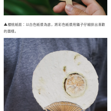
▲
櫻桃紙扇：以白色紙漿為底，將彩色紙漿用鑷子仔細排出喜歡
的圖樣。