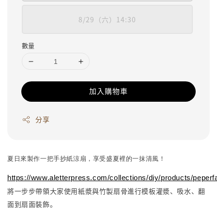
8/29（六）14:30
數量
加入購物車
分享
夏日來製作一把手抄紙涼扇，享受盛夏裡的一抹清風！
https://www.aletterpress.com/collections/diy/products/pepe
將一步步帶領大家使用紙漿與竹製扇骨進行模板灌漿、吸水、翻
面到扇面裝飾。