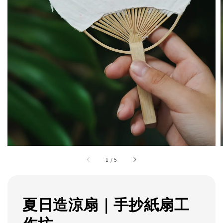
1
/
5
夏日造涼扇｜手抄紙扇工