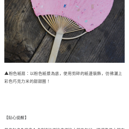
▲
粉色紙扇：以粉色紙漿為底，使用剪碎的紙邊裝飾，彷彿灑上
彩色巧克力米的甜甜圈！
【貼心提醒】