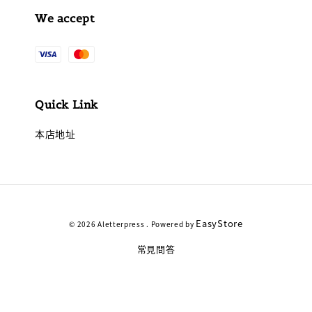
We accept
Quick Link
本店地址
EasyStore
© 2026 Aletterpress . Powered by
常見問答