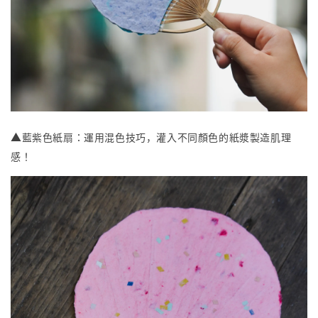
▲
藍紫色紙扇：運用混色技巧，灌入不同顏色的紙漿製造肌理
感！