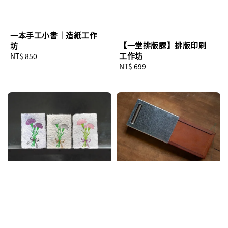
一本手工小書｜造紙工作
【一堂排版課】排版印刷
坊
工作坊
Regular
NT$ 850
Regular
NT$ 699
price
price