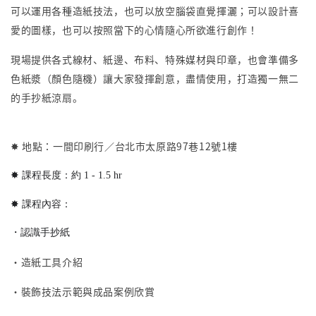
可以運用各種造紙技法，也可以
放空
腦袋
直覺
揮灑；可以設計喜
愛的圖樣，也可以按照當下的心情隨心所欲進行創作！
現場提供各式線材、紙邊、布料、特殊媒材與印章，也會準備多
色紙漿（顏色隨機）讓大家發揮創意，盡情使用，打造獨一無二
的手抄紙涼扇。
✸ 地點：一間印刷行／台北市太原路97巷12號1樓
✸ 課程長度：約 1 - 1.5 hr
✸ 課程內容：
・認識手抄紙
・造紙工具介紹
・裝飾技法示範與成品案例欣賞