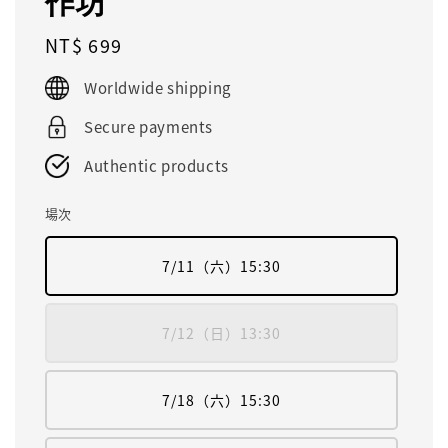
作坊
Regular
NT$ 699
price
Worldwide shipping
Secure payments
Authentic products
場次
7/11（六）15:30
7/12（日）13:30
7/18（六）15:30