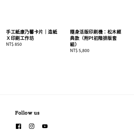
手工紙康乃馨卡片｜造紙
隨身活版印刷機：松木經
Ｘ印刷工作坊
典款（附Pt初階排版套
Regular
NT$ 850
組）
price
Regular
NT$ 5,800
price
Follow us